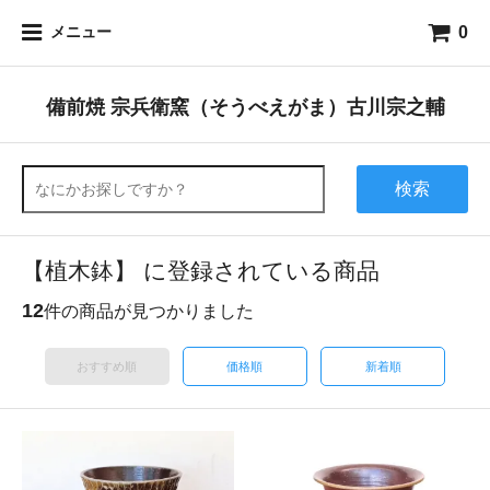
0
メニュー
備前焼 宗兵衛窯（そうべえがま）古川宗之輔
検索
【植木鉢】 に登録されている商品
12
件の商品が見つかりました
おすすめ順
価格順
新着順