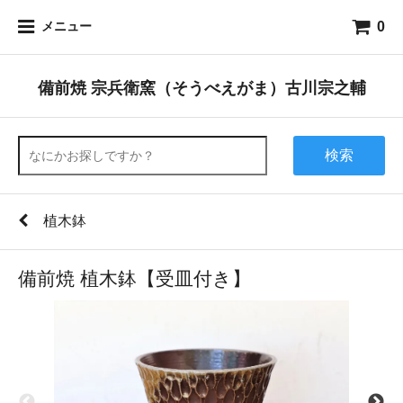
0
メニュー
備前焼 宗兵衛窯（そうべえがま）古川宗之輔
検索
植木鉢
備前焼 植木鉢【受皿付き】