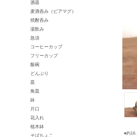
酒器
麦酒呑み（ビアマグ）
焼酎呑み
湯飲み
急須
コーヒーカップ
フリーカップ
飯碗
どんぶり
皿
角皿
鉢
片口
花入れ
植木鉢
●約16
そばちょこ