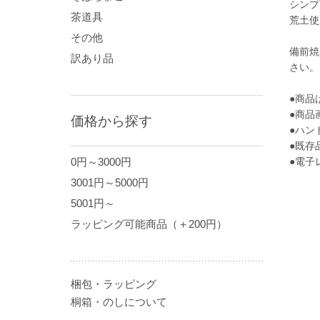
シンプ
茶道具
荒土使
その他
備前焼
訳あり品
さい。
●商品
●商品
価格から探す
●ハン
●既存
●電子
0円～3000円
3001円～5000円
5001円～
ラッピング可能商品（＋200円）
梱包・ラッピング
桐箱・のしについて