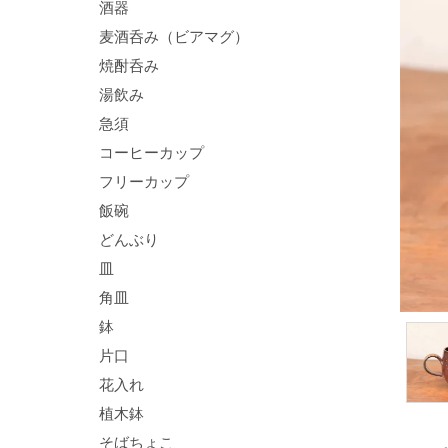
酒器
麦酒呑み（ビアマグ）
焼酎呑み
湯飲み
急須
コーヒーカップ
フリーカップ
飯碗
どんぶり
皿
角皿
鉢
片口
花入れ
植木鉢
そばちょこ