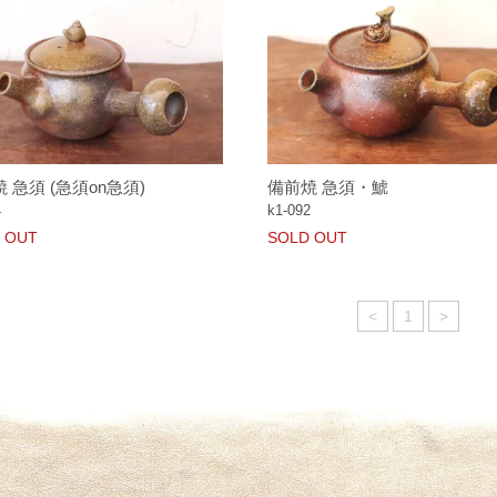
 急須 (急須on急須)
備前焼 急須・鯱
4
k1-092
 OUT
SOLD OUT
<
1
>