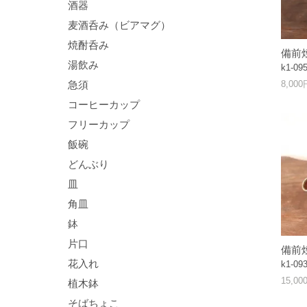
酒器
麦酒呑み（ビアマグ）
焼酎呑み
備前
湯飲み
k1-09
急須
8,00
コーヒーカップ
フリーカップ
飯碗
どんぶり
皿
角皿
鉢
片口
備前
花入れ
k1-09
15,0
植木鉢
そばちょこ