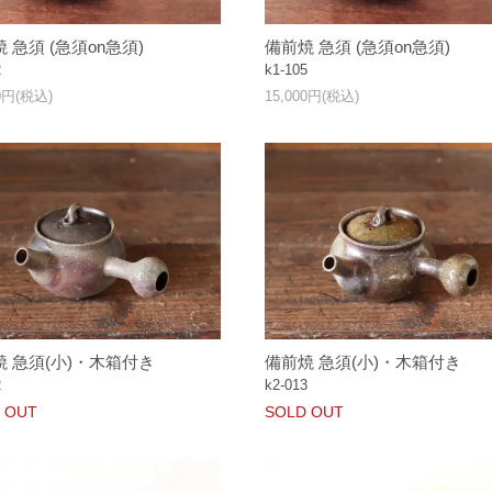
 急須 (急須on急須)
備前焼 急須 (急須on急須)
2
k1-105
00円(税込)
15,000円(税込)
焼 急須(小)・木箱付き
備前焼 急須(小)・木箱付き
2
k2-013
 OUT
SOLD OUT