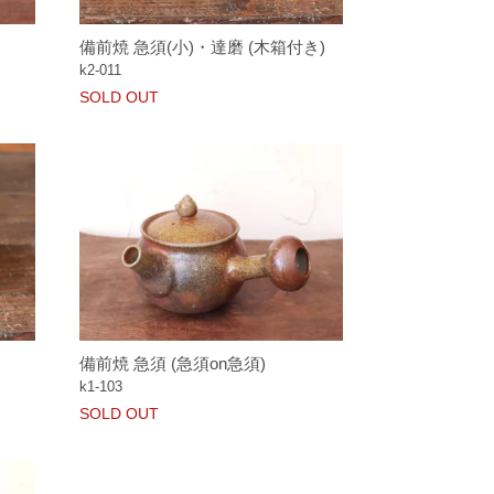
備前焼 急須(小)・達磨 (木箱付き)
k2-011
SOLD OUT
備前焼 急須 (急須on急須)
k1-103
SOLD OUT