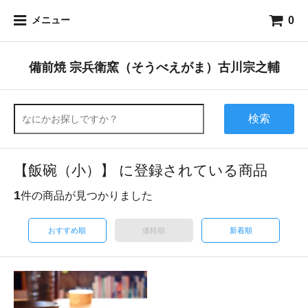
0
メニュー
備前焼 宗兵衛窯（そうべえがま）古川宗之輔
検索
【飯碗（小）】 に登録されている商品
1
件の商品が見つかりました
おすすめ順
価格順
新着順