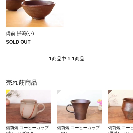
備前 飯碗(小)
SOLD OUT
1
1
1
商品中
-
商品
売れ筋商品
備前焼 コーヒーカップ
備前焼 コーヒーカップ
備前焼 コー